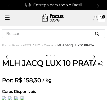
Entrega para todo o Brasil
Buscar
MLH JACQ LUX 10 PRATA
VESTUÁRIO
Casual
MLH JACQ LUX 10 PRATA
Por:
R$
158
,
30
/
kg
Cores Disponíveis