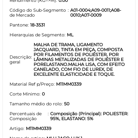
Rendimento (KG=>M)
0.00
Código do Sub-Segmento
A01-0004;A09-0011;A08-
de Mercado
0010;A07-0009
Pantone
18-3531
Hierarquias de Segmento
ML
MALHA DE TRAMA, LIGAMENTO
JACQUARD, TINTA EM PEÇA, COMPOSTA
POR FILAMENTOS DE POLIÉSTER, POR
Descrição
LÂMINAS METALIZADAS DE POLIÉSTER E
geral
PORELASTANO.MALHA LISA, COM EFEITO
CANELADO, COM FIO DE LUREX, DE
EXCELENTE ELASTICIDADE E TOQUE.
Material Ref p/Preço
M11MM0339
Corte Mínimo
0
Tamanho médio do rolo
50
Percentuais de
Composição (Principal): POLIESTER:
Composição
95%, ELASTANO: 5%
Artigo
M11MM0339