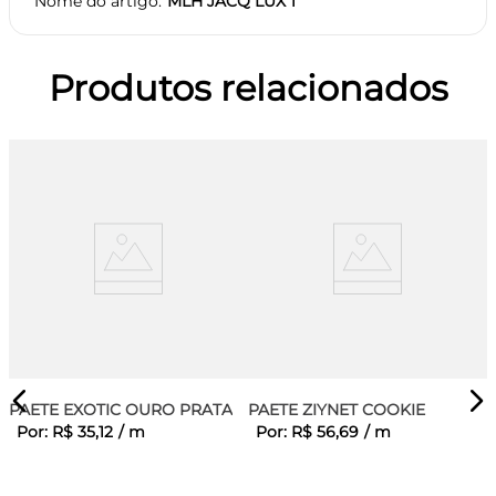
Nome do artigo
MLH JACQ LUX 1
Produtos relacionados
PAETE EXOTIC OURO PRATA
PAETE ZIYNET COOKIE
Por:
R$
35
,
12
/
m
Por:
R$
56
,
69
/
m