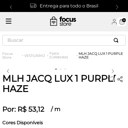
Entrega para todo o Brasil
Buscar
Festa
MLH JACQ LUX 1 PURPLE
VESTUÁRIO
(Celebrate)
HAZE
MLH JACQ LUX 1 PURPLE
HAZE
Por:
R$
53
,
12
/
m
Cores Disponíveis