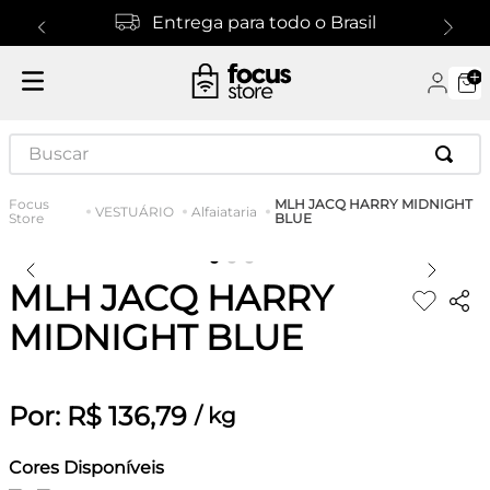
Entrega para todo o Brasil
Buscar
MLH JACQ HARRY MIDNIGHT
VESTUÁRIO
Alfaiataria
BLUE
MLH JACQ HARRY
MIDNIGHT BLUE
Por:
R$
136
,
79
/
kg
Cores Disponíveis