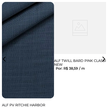
ALF TWILL BARD PINK CLASSI
NEW
Por:
R$
38
,
59
/
m
ALF PV RITCHIE HARBOR