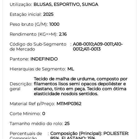
Utilização
BLUSAS, ESPORTIVO, SUNGA
Estação inicial
2025
Peso bruto (G/M)
1000
Rendimento (KG=>M)
2.16
Código do Sub-Segmento
A08-0010;A09-0011;A10-
de Mercado
0012;A11-0013
Pantone
INDEFINIDO
Hierarquias de Segmento
ML
Tecido de malha de urdume, composto por
Descrição
filamentos lisos semi opacos depoliéster e
geral
elastano, tinto em peça. Tecido com ótima
elasticidade nosdois sentidos.
Material Ref p/Preço
M11MP0362
Corte Mínimo
0
Tamanho médio do rolo
25
Percentuais de
Composição (Principal): POLIESTER:
Composição
85%, ELASTANO: 15%