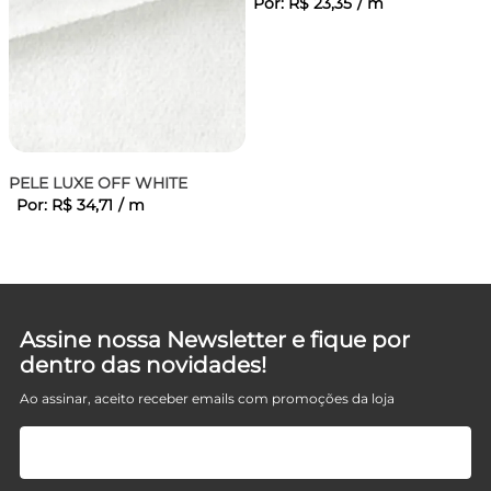
Por:
R$
23
,
35
/
m
PELE LUXE OFF WHITE
Por:
R$
34
,
71
/
m
Assine nossa Newsletter e fique por
dentro das novidades!
Ao assinar, aceito receber emails com promoções da loja