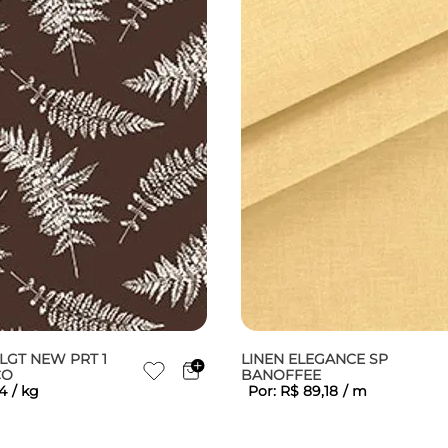
LGT NEW PRT 1
LINEN ELEGANCE SP
CO
BANOFFEE
4
/
kg
Por:
R$
89
,
18
/
m