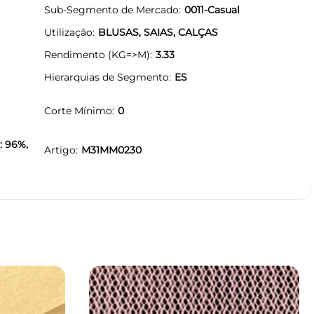
Sub-Segmento de Mercado
0011-Casual
Utilização
BLUSAS, SAIAS, CALÇAS
Rendimento (KG=>M)
3.33
Hierarquias de Segmento
ES
Corte Mínimo
0
: 96%,
Artigo
M31MM0230