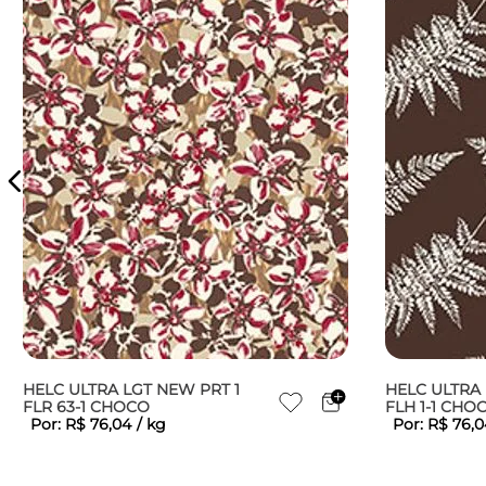
HELC ULTRA LGT NEW PRT 1
HELC ULTRA 
FLR 63-1 CHOCO
FLH 1-1 CHO
Por:
R$
76
,
04
/
kg
Por:
R$
76
,
0