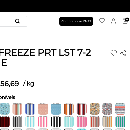
Comprar com CNPJ
FREEZE PRT LST 7-2
ME
56
,
69
/
kg
oníveis