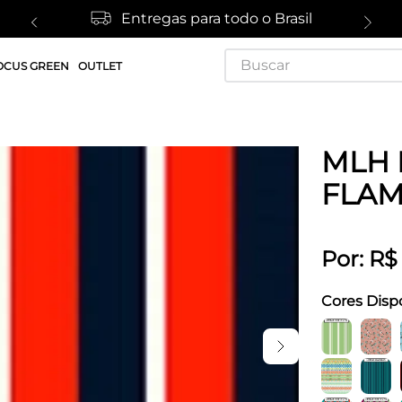
Entregas para todo o Brasil
Buscar
OCUS GREEN
OUTLET
MLH 
FLA
Por:
R$
Cores Disp