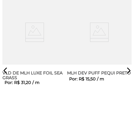
VLD DE MLH LUXE FOIL SEA
MLH DEV PUFF PEQUI PRETO
GRASS
Por:
R$
15
,
50
/
m
Por:
R$
31
,
20
/
m