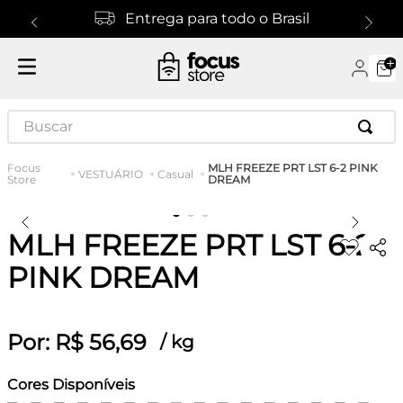
Entrega para todo o Brasil
Buscar
MLH FREEZE PRT LST 6-2 PINK
VESTUÁRIO
Casual
DREAM
MLH FREEZE PRT LST 6-2
PINK DREAM
Por:
R$
56
,
69
/
kg
Cores Disponíveis