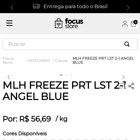
Entrega para todo o Brasil
Buscar
MLH FREEZE PRT LST 2-1 ANGEL
VESTUÁRIO
Casual
BLUE
MLH FREEZE PRT LST 2-1
ANGEL BLUE
Por:
R$
56
,
69
/
kg
Cores Disponíveis