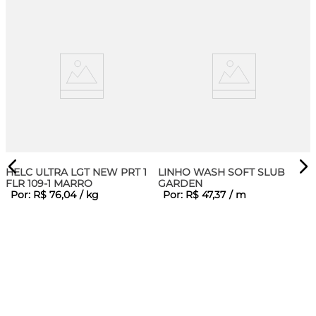
HELC ULTRA LGT NEW PRT 1
LINHO WASH SOFT SLUB
FLR 109-1 MARRO
GARDEN
Por:
R$
76
,
04
/
kg
Por:
R$
47
,
37
/
m