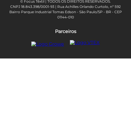
© Focus Têxtil | TODOS OS DIREITOS RESERVADOS.
CNPJ 18.843.398/0001-93 | Rua Achilles Orlando Curtolo, nº 592
Bairro Parque Industrial Tomas Edson - São Paulo/SP - BR - CEP
01144-010
Parceiros