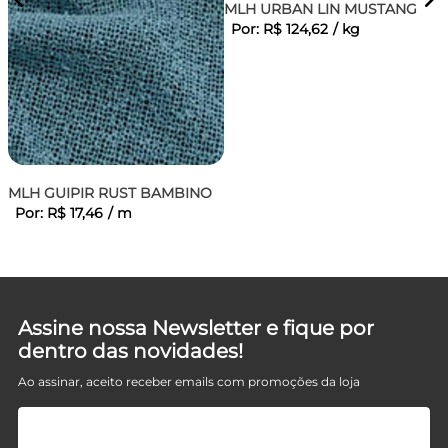
MLH URBAN LIN MUSTANG
Por:
R$
124
,
62
/
kg
MLH GUIPIR RUST BAMBINO
Por:
R$
17
,
46
/
m
Assine nossa Newsletter e fique por
dentro das novidades!
Ao assinar, aceito receber emails com promoções da loja