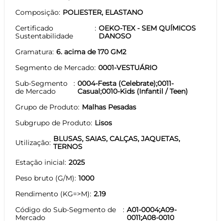
Composição
POLIESTER, ELASTANO
Certificado
OEKO-TEX - SEM QUÍMICOS
Sustentabilidade
DANOSO
Gramatura
6. acima de 170 GM2
Segmento de Mercado
0001-VESTUÁRIO
Sub-Segmento
0004-Festa (Celebrate);0011-
de Mercado
Casual;0010-Kids (Infantil / Teen)
Grupo de Produto
Malhas Pesadas
Subgrupo de Produto
Lisos
BLUSAS, SAIAS, CALÇAS, JAQUETAS,
Utilização
TERNOS
Estação inicial
2025
Peso bruto (G/M)
1000
Rendimento (KG=>M)
2.19
Código do Sub-Segmento de
A01-0004;A09-
Mercado
0011;A08-0010