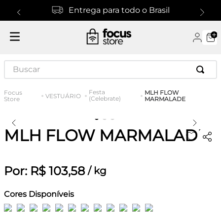
Entrega para todo o Brasil
Buscar
Festa
MLH FLOW
VESTUÁRIO
(Celebrate)
MARMALADE
MLH FLOW MARMALADE
Por:
R$
103
,
58
/
kg
Cores Disponíveis