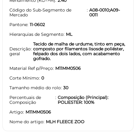
Rendimento (KG=>M)
2.40
Código do Sub-Segmento de
A08-0010;A09-
Mercado
0011
Pantone
11-0602
Hierarquias de Segmento
ML
Tecido de malha de urdume, tinto em peça,
Descrição
composto por filamentos lisosde poliéster,
geral
felpado dos dois lados, com acabamento
gofrado.
Material Ref p/Preço
M11MM0506
Corte Mínimo
0
Tamanho médio do rolo
30
Percentuais de
Composição (Principal):
Composição
POLIESTER: 100%
Artigo
M11MM0506
Nome do artigo
MLH FLEECE ZOO