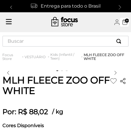
Entrega para todo o Brasil
Buscar
Kids (Infantil /
MLH FLEECE ZOO OFF
VESTUÁRIO
Teen)
WHITE
MLH FLEECE ZOO OFF
WHITE
Por:
R$
88
,
02
/
kg
Cores Disponíveis