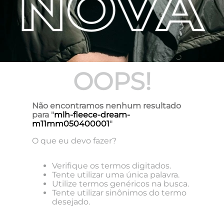
OOPS!
Não encontramos nenhum resultado
para "
mlh-fleece-dream-
m11mm050400001
"
O que eu devo fazer?
Verifique os termos digitados.
Tente utilizar uma única palavra.
Utilize termos genéricos na busca.
Tente utilizar sinônimos do termo
desejado.