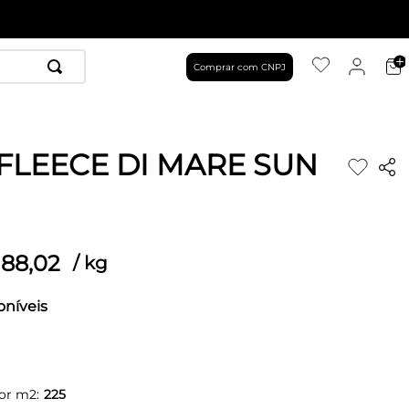
Comprar com CNPJ
FLEECE DI MARE SUN
88
,
02
/
kg
oníveis
or m2:
225