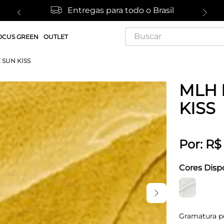
Entregas para todo o Brasil
Buscar
OCUS GREEN
OUTLET
 SUN KISS
MLH 
KISS
Por:
R$
Cores Disp
Gramatura p