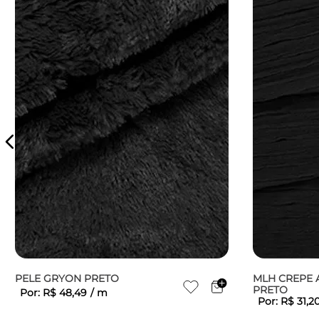
PELE GRYON PRETO
MLH CREPE 
PRETO
Por:
R$
48
,
49
/
m
Por:
R$
31
,
2