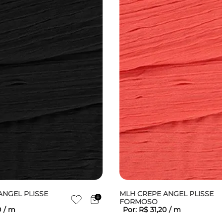
ANGEL PLISSE
MLH CREPE ANGEL PLISSE
FORMOSO
0
/
m
Por:
R$
31
,
20
/
m