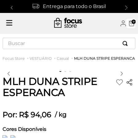
Entrega para todo o Brasil
Buscar
MLH DUNA STRIPE ESPERANCA
VESTUÁRIO
Casual
MLH DUNA STRIPE
ESPERANCA
Por:
R$
94
,
06
/
kg
Cores Disponíveis