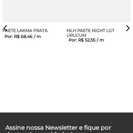
PAETE LAKMA PRATA
MLH PAETE NIGHT LGT
URUCUM
Por:
R$
68
,
46
/
m
Por:
R$
52
,
55
/
m
Assine nossa Newsletter e fique por