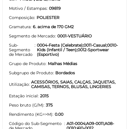
Motivo / Estampas
09819
Composição
POLIESTER
Gramatura
6. acima de 170 GM2
Segmento de Mercado
0001-VESTUÁRIO
Sub-
0004-Festa (Celebrate);0011-Casual;0010-
Segmento
Kids (Infantil / Teen);0012-Sportwear
de Mercado
(Esportivo)
Grupo de Produto
Malhas Médias
Subgrupo de Produto
Bordados
ACESSÓRIOS, SAIAS, CALÇAS, JAQUETAS,
Utilização
CAMISAS, TERNOS, BLUSAS, LINGERIES
Estação inicial
2015
Peso bruto (G/M)
375
Rendimento (KG=>M)
0.00
Código do Sub-Segmento
A01-0004;A09-0011;A08-
de Mercado
0010;A10-0012