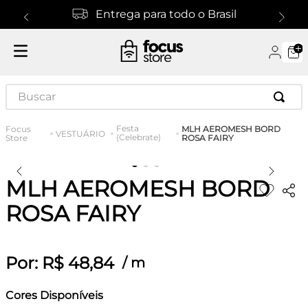
Entrega para todo o Brasil
Buscar
Festa
MLH AEROMESH BORD
VESTUÁRIO
(Celebrate)
ROSA FAIRY
MLH AEROMESH BORD
ROSA FAIRY
Por:
R$
48
,
84
/
m
Cores Disponíveis