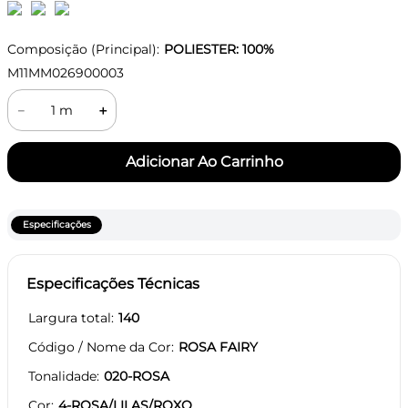
Composição (Principal):
POLIESTER: 100%
M11MM026900003
－
＋
Especificações
Especificações Técnicas
Largura total
140
Código / Nome da Cor
ROSA FAIRY
Tonalidade
020-ROSA
Cor
4-ROSA/LILAS/ROXO