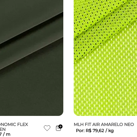
NOMIC FLEX
MLH FIT AIR AMARELO NEO
EN
Por:
R$
79
,
62
/
kg
7
/
m