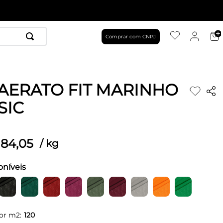
Comprar com CNPJ
AERATO FIT MARINHO
SIC
84
,
05
/
kg
oníveis
or m2:
120