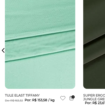
TULE ELAST TIFFANY
SUPER ERGO
JUNGLE GRE
Por:
R$
153
,
58
/
kg
De:
R$
163
,
32
Por:
R$
23
,
6