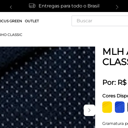
Entregas para todo o Brasil
Buscar
OCUS GREEN
OUTLET
NHO CLASSIC
MLH 
CLAS
Por:
R$
Cores Disp
Gramatura p