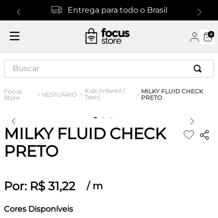
Entrega para todo o Brasil
Buscar
Kids (Infantil /
MILKY FLUID CHECK
VESTUÁRIO
Teen)
PRETO
MILKY FLUID CHECK
PRETO
Por:
R$
31
,
22
/
m
Cores Disponíveis