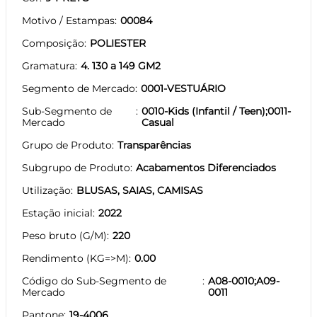
Motivo / Estampas
00084
Composição
POLIESTER
Gramatura
4. 130 a 149 GM2
Segmento de Mercado
0001-VESTUÁRIO
Sub-Segmento de
0010-Kids (Infantil / Teen);0011-
Mercado
Casual
Grupo de Produto
Transparências
Subgrupo de Produto
Acabamentos Diferenciados
Utilização
BLUSAS, SAIAS, CAMISAS
Estação inicial
2022
Peso bruto (G/M)
220
Rendimento (KG=>M)
0.00
Código do Sub-Segmento de
A08-0010;A09-
Mercado
0011
Pantone
19-4006