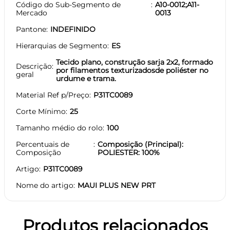
Código do Sub-Segmento de
A10-0012;A11-
Mercado
0013
Pantone
INDEFINIDO
Hierarquias de Segmento
ES
Tecido plano, construção sarja 2x2, formado
Descrição
por filamentos texturizadosde poliéster no
geral
urdume e trama.
Material Ref p/Preço
P31TC0089
Corte Mínimo
25
Tamanho médio do rolo
100
Percentuais de
Composição (Principal):
Composição
POLIESTER: 100%
Artigo
P31TC0089
Nome do artigo
MAUI PLUS NEW PRT
Produtos relacionados