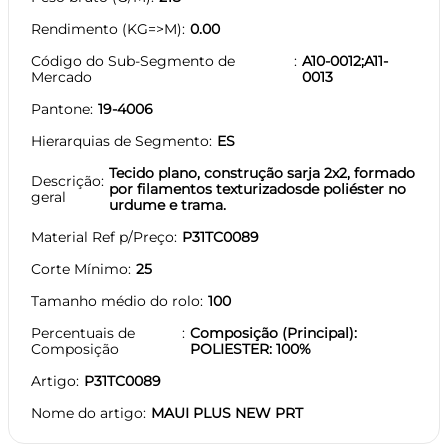
Rendimento (KG=>M)
0.00
Código do Sub-Segmento de
A10-0012;A11-
Mercado
0013
Pantone
19-4006
Hierarquias de Segmento
ES
Tecido plano, construção sarja 2x2, formado
Descrição
por filamentos texturizadosde poliéster no
geral
urdume e trama.
Material Ref p/Preço
P31TC0089
Corte Mínimo
25
Tamanho médio do rolo
100
Percentuais de
Composição (Principal):
Composição
POLIESTER: 100%
Artigo
P31TC0089
Nome do artigo
MAUI PLUS NEW PRT