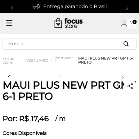
Entrega para todo o Brasil
Buscar
Sportwear
MAUI PLUS NEW PRT GMT 6-1
VESTUÁRIO
(E
PRETO
MAUI PLUS NEW PRT GMT
6-1 PRETO
Por:
R$
17
,
46
/
m
Cores Disponíveis