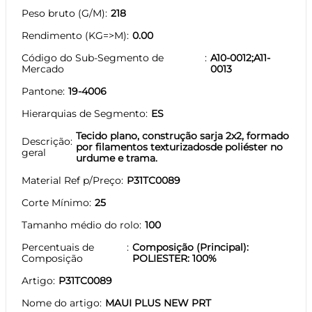
Peso bruto (G/M)
218
Rendimento (KG=>M)
0.00
Código do Sub-Segmento de
A10-0012;A11-
Mercado
0013
Pantone
19-4006
Hierarquias de Segmento
ES
Tecido plano, construção sarja 2x2, formado
Descrição
por filamentos texturizadosde poliéster no
geral
urdume e trama.
Material Ref p/Preço
P31TC0089
Corte Mínimo
25
Tamanho médio do rolo
100
Percentuais de
Composição (Principal):
Composição
POLIESTER: 100%
Artigo
P31TC0089
Nome do artigo
MAUI PLUS NEW PRT