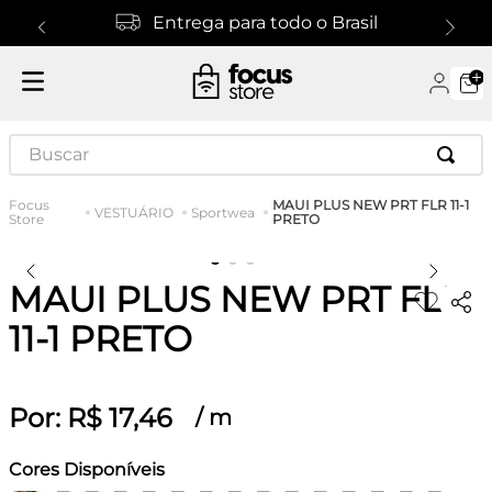
Entrega para todo o Brasil
Buscar
MAUI PLUS NEW PRT FLR 11-1
VESTUÁRIO
Sportwea
PRETO
MAUI PLUS NEW PRT FLR
11-1 PRETO
Por:
R$
17
,
46
/
m
Cores Disponíveis