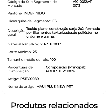
Código do Sub-Segmento de
A10-0012;A11-
Mercado
0013
Pantone
INDEFINIDO
Hierarquias de Segmento
ES
Tecido plano, construção sarja 2x2, formado
Descrição
por filamentos texturizadosde poliéster no
geral
urdume e trama.
Material Ref p/Preço
P31TC0089
Corte Mínimo
25
Tamanho médio do rolo
100
Percentuais de
Composição (Principal):
Composição
POLIESTER: 100%
Artigo
P31TC0089
Nome do artigo
MAUI PLUS NEW PRT
Produtos relacionados