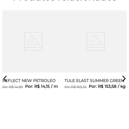
REFLECT NEW PETROLEO
TULE ELAST SUMMER GREEN
Por:
R$
14
,
15
/
m
Por:
R$
153
,
58
/
kg
De:
R$
14
,
83
De:
R$
163
,
32