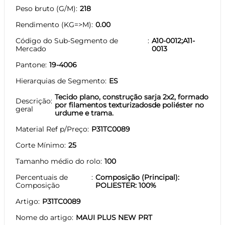
Peso bruto (G/M)
218
Rendimento (KG=>M)
0.00
Código do Sub-Segmento de
A10-0012;A11-
Mercado
0013
Pantone
19-4006
Hierarquias de Segmento
ES
Tecido plano, construção sarja 2x2, formado
Descrição
por filamentos texturizadosde poliéster no
geral
urdume e trama.
Material Ref p/Preço
P31TC0089
Corte Mínimo
25
Tamanho médio do rolo
100
Percentuais de
Composição (Principal):
Composição
POLIESTER: 100%
Artigo
P31TC0089
Nome do artigo
MAUI PLUS NEW PRT