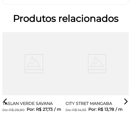
Produtos relacionados
TASLAN VERDE SAVANA
CITY STRET MANGABA
Por:
R$
27
,
73
/
m
Por:
R$
13
,
78
/
m
De:
R$
28
,
80
De:
R$
14
,
93