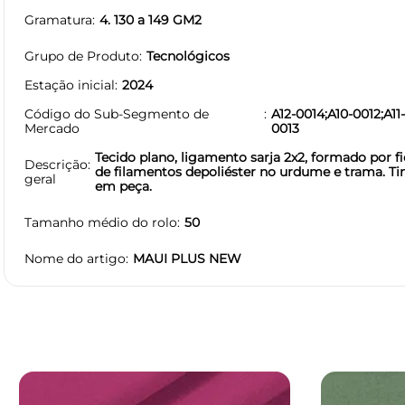
Gramatura
4. 130 a 149 GM2
Grupo de Produto
Tecnológicos
Estação inicial
2024
Código do Sub-Segmento de
A12-0014;A10-0012;A11
Mercado
0013
Tecido plano, ligamento sarja 2x2, formado por fi
Descrição
de filamentos depoliéster no urdume e trama. Ti
geral
em peça.
Tamanho médio do rolo
50
Nome do artigo
MAUI PLUS NEW