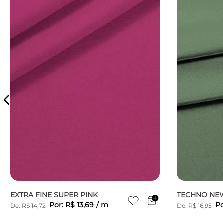
EXTRA FINE SUPER PINK
TECHNO NE
Por:
R$
13
,
69
/
m
Po
De:
R$
14
,
72
De:
R$
16
,
95