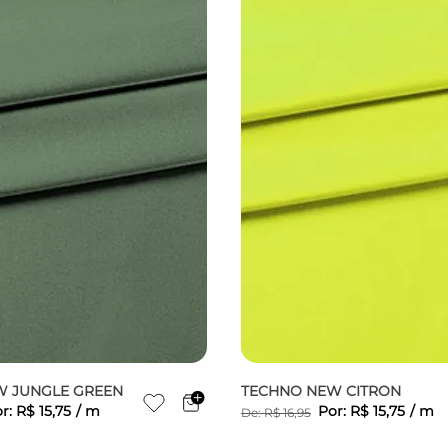
W JUNGLE GREEN
TECHNO NEW CITRON
r:
R$
15
,
75
/
m
Por:
R$
15
,
75
/
m
De:
R$
16
,
95