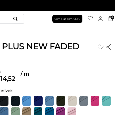
Comprar com CNPJ
 PLUS NEW FADED
6
/
m
14
,
52
oníveis