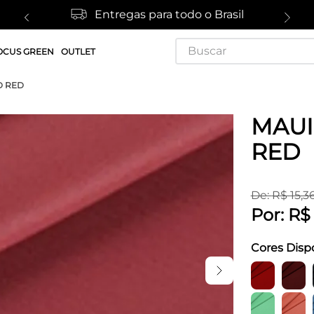
Entregas para todo o Brasil
Buscar
OCUS GREEN
OUTLET
D RED
MAUI
RED
De:
R$
15
,
3
Por:
R$
Cores Disp