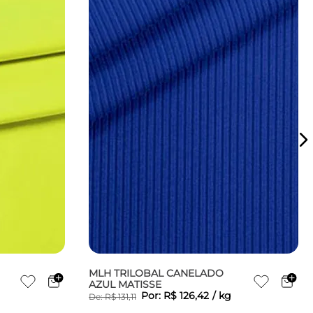
MLH TRILOBAL CANELADO
AZUL MATISSE
Por:
R$
126
,
42
/
kg
De:
R$
131
,
11