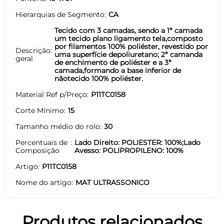
Hierarquias de Segmento
CA
Tecido com 3 camadas, sendo a 1ª camada
um tecido plano ligamento tela,composto
por filamentos 100% poliéster, revestido por
Descrição
uma superfície depoliuretano; 2ª camanda
geral
de enchimento de poliéster e a 3ª
camada,formando a base inferior de
nãotecido 100% poliéster.
Material Ref p/Preço
P11TC0158
Corte Mínimo
15
Tamanho médio do rolo
30
Percentuais de
Lado Direito: POLIESTER: 100%;Lado
Composição
Avesso: POLIPROPILENO: 100%
Artigo
P11TC0158
Nome do artigo
MAT ULTRASSONICO
Produtos relacionados