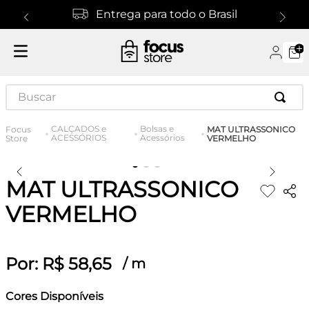
Entrega para todo o Brasil
Buscar
CALÇADOS e
Bolsas e
MAT ULTRASSONICO
ACESSÓRIOS
Acessórios
VERMELHO
MAT ULTRASSONICO
VERMELHO
Por:
R$
58
,
65
/
m
Cores Disponíveis