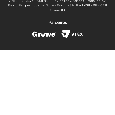
CNPJ 18.843.398/0001-93 | Rua Achilles Orlando Curtolo, nº 592
Bairro Parque Industrial Tomas Edson - São Paulo/SP - BR - CEP
01144-010
Parceiros