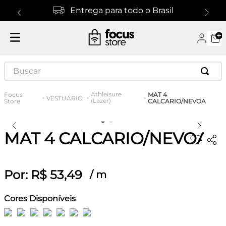
Entrega para todo o Brasil
Buscar
Athleisure
MAT 4
VESTUÁRIO
(Lazer)
CALCARIO/NEVOA
MAT 4 CALCARIO/NEVOA
Por:
R$
53
,
49
/
m
Cores Disponíveis