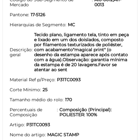
Mercado
0013
Pantone
17-5126
Hierarquias de Segmento
MC
Tecido plano, ligamento tela, tinto em peça
e lixado em um dos doislados, composto
por filamentos texturizados de poliéster,
Descrição
com acabamento"magical print" (o
geral
desenho da estampa aparece após contato
com a água).Observação: garantia mínima
da estampa é de 20 lavagens.Favor se
atentar ao sent
Material Ref p/Preço
P31TC0093
Corte Mínimo
25
Tamanho médio do rolo
170
Percentuais de
Composição (Principal):
Composição
POLIESTER: 100%
Artigo
P31TC0093
Nome do artigo
MAGIC STAMP