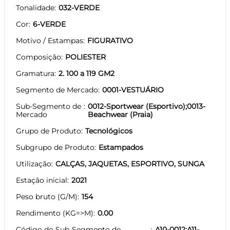
Tonalidade
032-VERDE
Cor
6-VERDE
Motivo / Estampas
FIGURATIVO
Composição
POLIESTER
Gramatura
2. 100 a 119 GM2
Segmento de Mercado
0001-VESTUÁRIO
Sub-Segmento de
0012-Sportwear (Esportivo);0013-
Mercado
Beachwear (Praia)
Grupo de Produto
Tecnológicos
Subgrupo de Produto
Estampados
Utilização
CALÇAS, JAQUETAS, ESPORTIVO, SUNGA
Estação inicial
2021
Peso bruto (G/M)
154
Rendimento (KG=>M)
0.00
Código do Sub-Segmento de
A10-0012;A11-