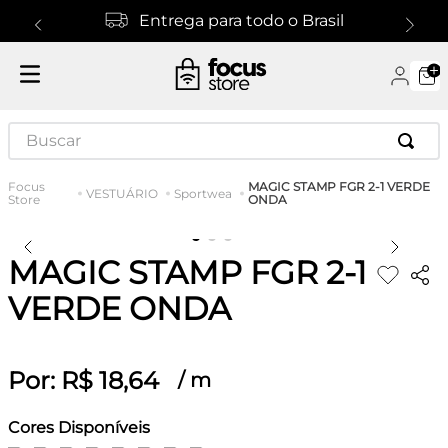
Entrega para todo o Brasil
Buscar
MAGIC STAMP FGR 2-1 VERDE
VESTUÁRIO
Sportwea
ONDA
MAGIC STAMP FGR 2-1
VERDE ONDA
Por:
R$
18
,
64
/
m
Cores Disponíveis