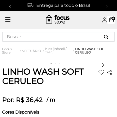
Entrega para todo o Brasil
Buscar
Kids (Infantil /
LINHO WASH SOFT
VESTUÁRIO
Teen)
CERULEO
LINHO WASH SOFT
CERULEO
Por:
R$
36
,
42
/
m
Cores Disponíveis