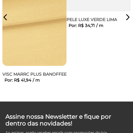
PELE LUXE VERDE LIMA
Por:
R$
34
,
71
/
m
IT
VISC MARRC PLUS BANOFFEE
Por:
R$
41
,
94
/
m
Assine nossa Newsletter e fique por
dentro das novidades!
Ao assinar, aceito receber emails com promoções da loja