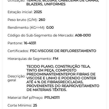
Utilização
TERNOS, BLUSAS, CABECEIRA DE CAMAS,
BLAZERS, UNIFORMES
Estação inicial
2025
Peso bruto (G/M)
260
Rendimento (KG=>M)
0.00
Código do Sub-Segmento de Mercado
A08-0010
Pantone
16-4031
Certificados
FSC-VISCOSE DE REFLORESTAMENTO
Hierarquias de Segmento
FM
TECIDO PLANO, CONSTRUÇÃO TELA,
TINTO EM PEÇA, COMPOSTO
PREDOMINANTEMENTEPOR FIBRAS DE
Descrição
VISCOSE E LINHO E PODENDO CONTER
geral
ATÉ 4 % DE FIBRASRECICLADAS,
PROVENIENTES DO REAPROVEITAMENTO
DE MATERIAIS TÊXTEIS.
Material Ref p/Preço
P11LN0111
Corte Mínimo
25