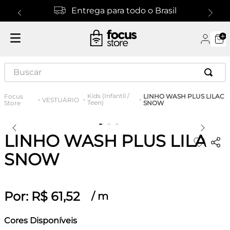
Entrega para todo o Brasil
Buscar
Kids (Infantil /
LINHO WASH PLUS LILAC
VESTUÁRIO
Teen)
SNOW
LINHO WASH PLUS LILAC
SNOW
Por:
R$
61
,
52
/
m
Cores Disponíveis