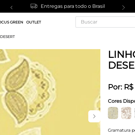
Entregas para todo o Brasil
Buscar
OCUS GREEN
OUTLET
1 DESERT
LINHO
DESE
Por:
R$
Cores Disp
Gramatura p