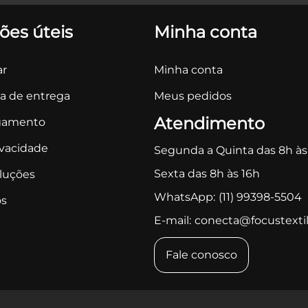
ões úteis
Minha conta
r
Minha conta
ca de entrega
Meus pedidos
Atendimento
gamento
ivacidade
Segunda a Quinta das 8h às
Sexta das 8h às 16h
oluções
WhatsApp:
(11) 99398-5504
s
E-mail:
conecta@focustextil
Fale conosco