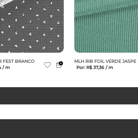
ER FEST BRANCO
MLH RIB FOIL VERDE JASPE
4
/
m
Por:
R$
37
,
36
/
m