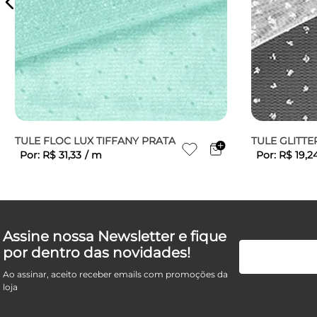
TULE FLOC LUX TIFFANY PRATA
TULE GLITT
Por:
R$
31
,
33
/
m
Por:
R$
19
,
2
Assine nossa Newsletter e fique
por dentro das novidades!
Ao assinar, aceito receber emails com promoções da
loja