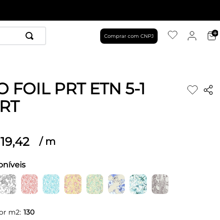
Comprar com CNPJ
 FOIL PRT ETN 5-1
RT
19
,
42
/
m
oníveis
or m2:
130