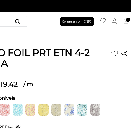
Comprar com CNPJ
 FOIL PRT ETN 4-2
NA
19
,
42
/
m
oníveis
or m2:
130