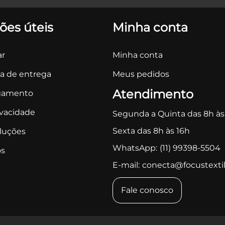
ões úteis
Minha conta
r
Minha conta
ca de entrega
Meus pedidos
Atendimento
gamento
ivacidade
Segunda a Quinta das 8h às
Sexta das 8h às 16h
oluções
WhatsApp:
(11) 99398-5504
s
E-mail:
conecta@focustextil
Fale conosco