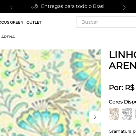
Entregas para todo o Brasil
Buscar
OCUS GREEN
OUTLET
2 ARENA
LINHO
ARE
Por:
R$
Cores Disp
Gramatura p