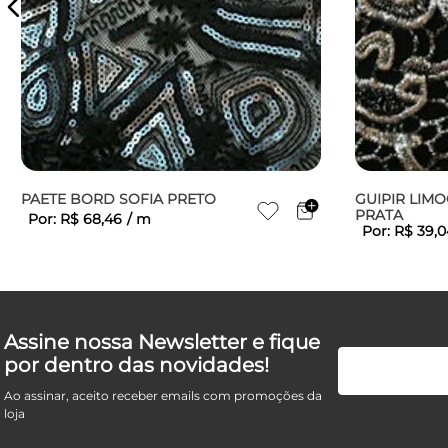
PAETE BORD SOFIA PRETO
GUIPIR LIM
PRATA
Por:
R$
68
,
46
/
m
Por:
R$
39
,
0
Assine nossa Newsletter e fique
por dentro das novidades!
Ao assinar, aceito receber emails com promoções da
loja