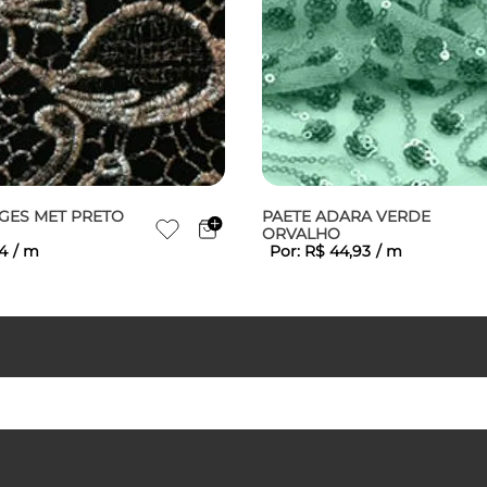
OGES MET PRETO
PAETE ADARA VERDE
ORVALHO
4
/
m
Por:
R$
44
,
93
/
m