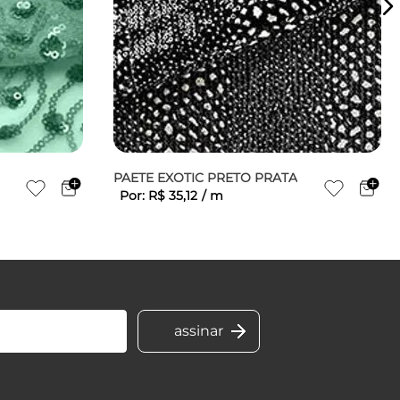
PAETE EXOTIC PRETO PRATA
Por:
R$
35
,
12
/
m