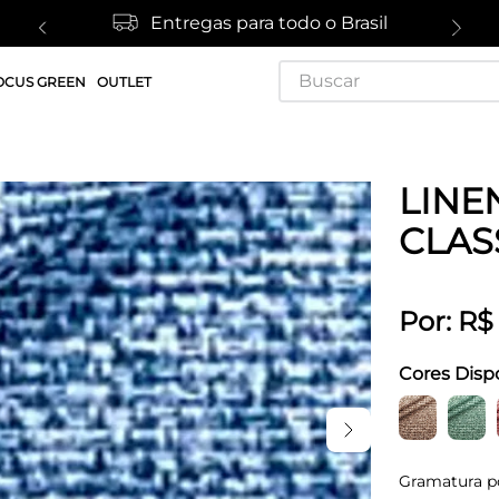
Entregas para todo o Brasil
Buscar
OCUS GREEN
OUTLET
LINE
CLAS
Por:
R$
Cores Disp
Gramatura p