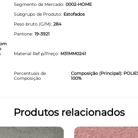
Segmento de Mercado
0002-HOME
Subgrupo de Produto
Estofados
Peso bruto (G/M)
284
Pantone
19-3921
com
o
m
Material Ref p/Preço
M31MM0241
Percentuais de
Composição (Principal): POLIE
Composição
100%
Produtos relacionados