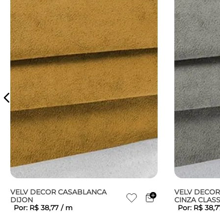
VELV DECOR CASABLANCA
VELV DECO
DIJON
CINZA CLASS
Por:
R$
38
,
77
/
m
Por:
R$
38
,
7