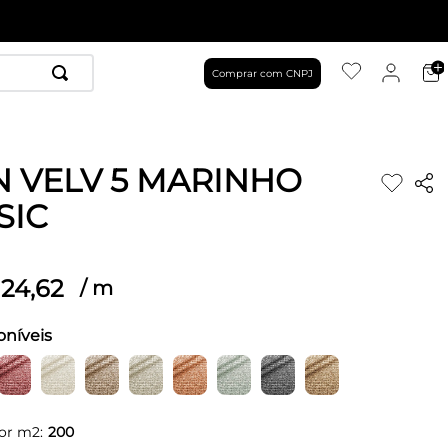
Comprar com CNPJ
N VELV 5 MARINHO
SIC
24
,
62
/
m
oníveis
or m2:
200