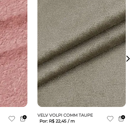
VELV VOLPI COMM TAUPE
Por:
R$
22
,
45
/
m