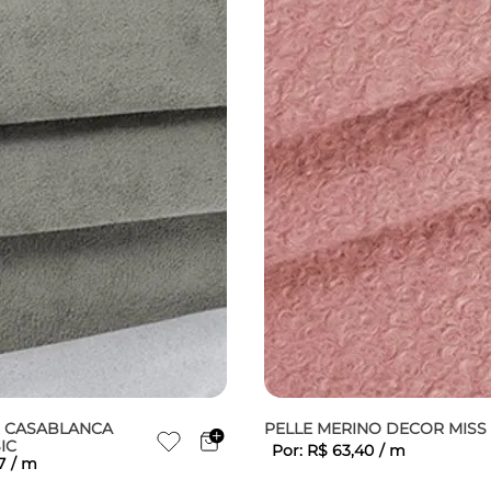
R CASABLANCA
PELLE MERINO DECOR MISS
IC
Por:
R$
63
,
40
/
m
7
/
m