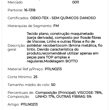
Mercado
0011
Pantone
16-1318
Certificados
OEKO-TEX - SEM QUÍMICOS DANOSO
Hierarquias de Segmento
FM
Tecido plano, construção maquinetado
(sarja derivada), composto por fiosde fibras
de Viscose, Linho e outras fibras e fio de
Descrição
poliéster recobertocom lâmina metálica, fio
geral
tinto. Devido característica do
produto,recomendável utilizar apenas em
peças para TOP amplas e
regulares.Modelagem BOTTO
Material Ref p/Preço
P11LN0213
Corte Mínimo
25
Tamanho médio do rolo
50
Percentuais de
Composição (Principal): VISCOSE: 78%,
Composição
LINHO: 17%, OUTRAS FIBRAS: 5%
Artigo
P11LN0213