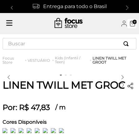
Entrega para todo o Brasil
Buscar
Kids (Infantil /
LINEN TWILL MET
VESTUÁRIO
Teen)
GROOT
LINEN TWILL MET GROOT
Por:
R$
47
,
83
/
m
Cores Disponíveis