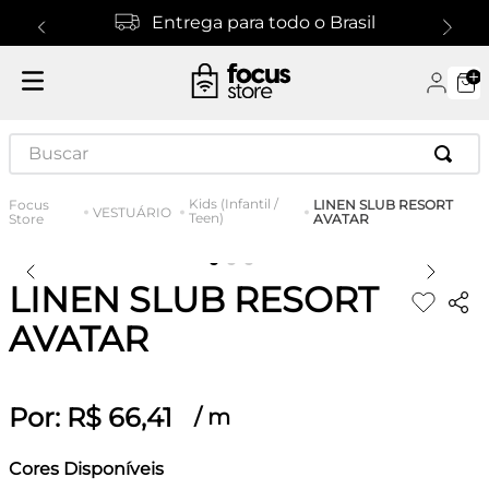
Entrega para todo o Brasil
Buscar
Kids (Infantil /
LINEN SLUB RESORT
VESTUÁRIO
Teen)
AVATAR
LINEN SLUB RESORT
AVATAR
Por:
R$
66
,
41
/
m
Cores Disponíveis