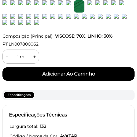
Composição (Principal):
VISCOSE: 70%, LINHO: 30%
P11LN007800062
－
＋
Especificações
Especificações Técnicas
Largura total
132
Código / Nome da Cor
AVATAR