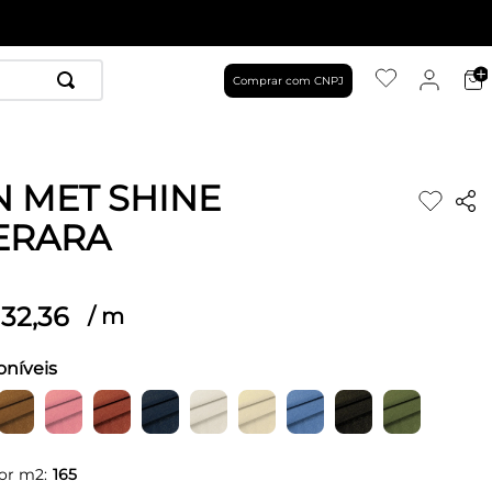
Comprar com CNPJ
N MET SHINE
ERARA
32
,
36
/
m
oníveis
or m2:
165