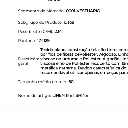
Segmento de Mercado
0001-VESTUÁRIO
Subgrupo de Produto
Lisos
Peso bruto (G/M)
234
Pantone
17-1129
Tecido plano, construção tela, fio tinto, co
por fios de fibras dePoliéster, Algodão, Linh
Descrição
viscose no urdume e Poliéster, Algodão,Lin
geral
viscose e fio de Poliéster recoberto com lâ
metálica natrama. Devido característica do
recomendável utilizar apenas empeças para
Tamanho médio do rolo
50
Nome do artigo
LINEN MET SHINE