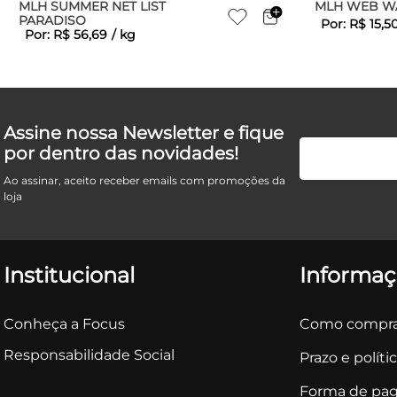
MLH SUMMER NET LIST
MLH WEB W
PARADISO
Por:
R$
15
,
5
Por:
R$
56
,
69
/
kg
Assine nossa Newsletter e fique
por dentro das novidades!
Ao assinar, aceito receber emails com promoções da
loja
Institucional
Informaç
Conheça a Focus
Como compra
Responsabilidade Social
Prazo e políti
Forma de pa