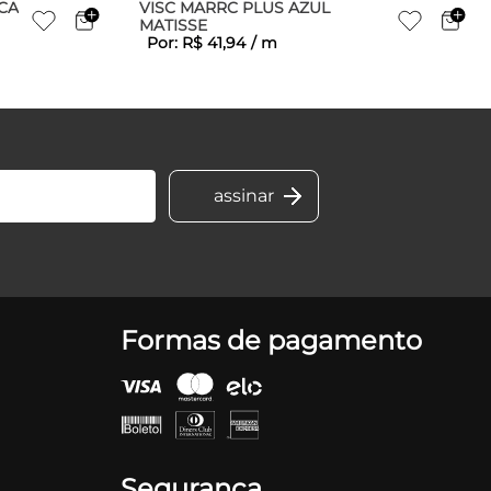
CA
VISC MARRC PLUS AZUL
MATISSE
Por:
R$
41
,
94
/
m
Formas de pagamento
Segurança