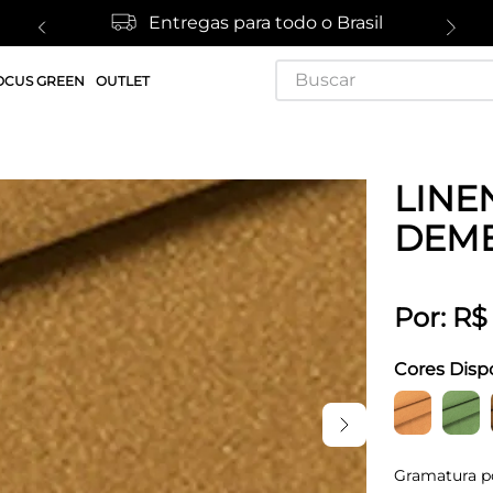
Entregas para todo o Brasil
Buscar
OCUS GREEN
OUTLET
LINE
DEM
Por:
R$
Cores Disp
Gramatura p