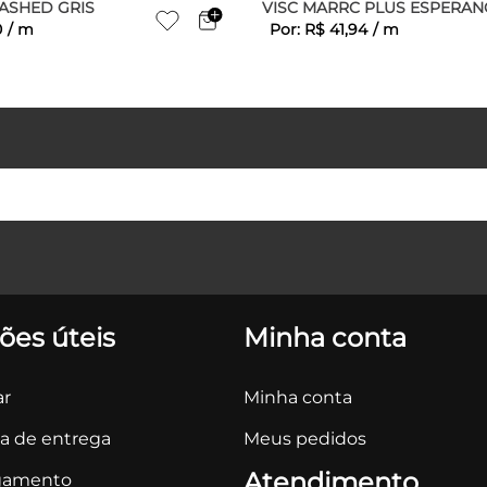
ASHED GRIS
VISC MARRC PLUS ESPERAN
0
/
m
Por:
R$
41
,
94
/
m
ões úteis
Minha conta
r
Minha conta
ca de entrega
Meus pedidos
Atendimento
gamento