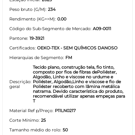
Peso bruto (G/M)
234
Rendimento (KG=>M)
0.00
Código do Sub-Segmento de Mercado
A09-0011
Pantone
19-3921
Certificados
OEKO-TEX - SEM QUÍMICOS DANOSO
Hierarquias de Segmento
FM
Tecido plano, construção tela, fio tinto,
composto por fios de fibras dePoliéster,
Algodão, Linho e viscose no urdume e
Descrição
Poliéster, Algodão,Linho e viscose e fio de
geral
Poliéster recoberto com lâmina metálica
natrama. Devido característica do produto,
recomendável utilizar apenas empeças para
T
Material Ref p/Preço
P11LN0217
Corte Mínimo
25
Tamanho médio do rolo
50