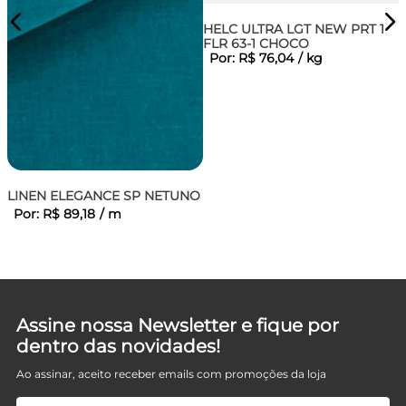
HELC ULTRA LGT NEW PRT 1
FLR 63-1 CHOCO
Por:
R$
76
,
04
/
kg
RI
LINEN ELEGANCE SP NETUNO
Por:
R$
89
,
18
/
m
Assine nossa Newsletter e fique por
dentro das novidades!
Ao assinar, aceito receber emails com promoções da loja