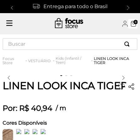
Entrega para todo o Brasil
Buscar
Kids (Infantil /
LINEN LOOK INCA
VESTUÁRIO
Teen)
TIGER
LINEN LOOK INCA TIGER
Por:
R$
40
,
94
/
m
Cores Disponíveis