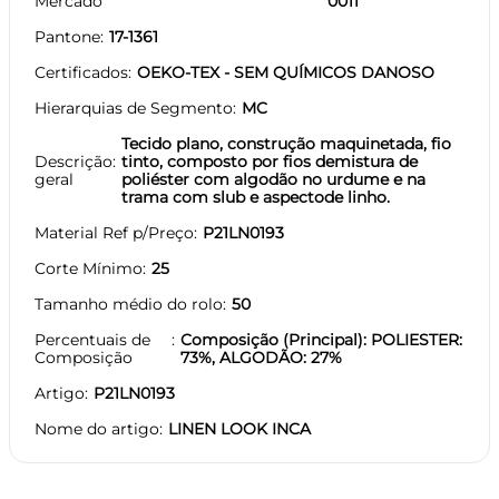
Mercado
0011
Pantone
17-1361
Certificados
OEKO-TEX - SEM QUÍMICOS DANOSO
Hierarquias de Segmento
MC
Tecido plano, construção maquinetada, fio
Descrição
tinto, composto por fios demistura de
geral
poliéster com algodão no urdume e na
trama com slub e aspectode linho.
Material Ref p/Preço
P21LN0193
Corte Mínimo
25
Tamanho médio do rolo
50
Percentuais de
Composição (Principal): POLIESTER:
Composição
73%, ALGODÃO: 27%
Artigo
P21LN0193
Nome do artigo
LINEN LOOK INCA