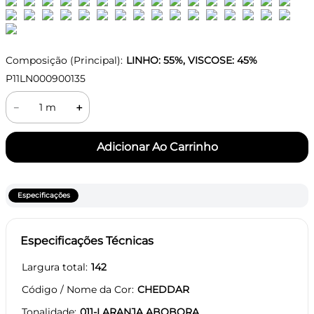
Composição (Principal):
LINHO: 55%, VISCOSE: 45%
P11LN000900135
－
＋
Especificações
Especificações Técnicas
Largura total
142
Código / Nome da Cor
CHEDDAR
Tonalidade
011-LARANJA ABOBORA