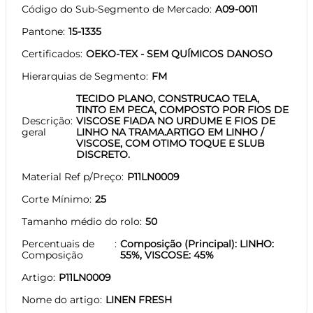
Código do Sub-Segmento de Mercado
A09-0011
Pantone
15-1335
Certificados
OEKO-TEX - SEM QUÍMICOS DANOSO
Hierarquias de Segmento
FM
TECIDO PLANO, CONSTRUCAO TELA,
TINTO EM PECA, COMPOSTO POR FIOS DE
Descrição
VISCOSE FIADA NO URDUME E FIOS DE
geral
LINHO NA TRAMA.ARTIGO EM LINHO /
VISCOSE, COM OTIMO TOQUE E SLUB
DISCRETO.
Material Ref p/Preço
P11LN0009
Corte Mínimo
25
Tamanho médio do rolo
50
Percentuais de
Composição (Principal): LINHO:
Composição
55%, VISCOSE: 45%
Artigo
P11LN0009
Nome do artigo
LINEN FRESH