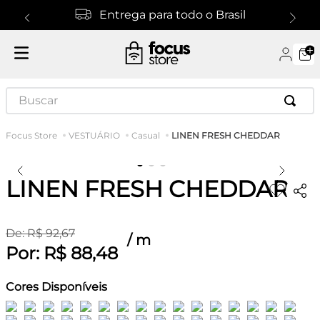
Entrega para todo o Brasil
Buscar
LINEN FRESH CHEDDAR
VESTUÁRIO
Casual
LINEN FRESH CHEDDAR
De:
R$
92
,
67
/
m
Por:
R$
88
,
48
Cores Disponíveis