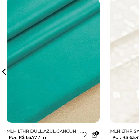
MLH LTHR DULL AZUL CANCUN
MLH LTHR S
Por:
R$
65
,
77
/
m
Por:
R$
63
,
4