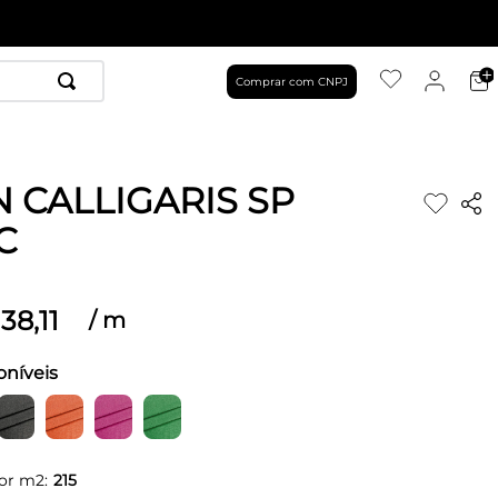
Comprar com CNPJ
N CALLIGARIS SP
C
38
,
11
/
m
oníveis
or m2:
215