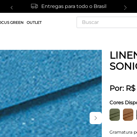
Entregas para todo o Brasil
Buscar
OCUS GREEN
OUTLET
LINE
SONI
Por:
R$
Cores Disp
Gramatura p