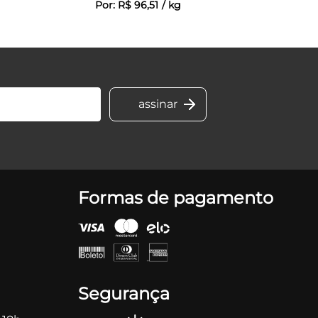
Por:
R$
96
,
51
/
kg
Formas de pagamento
Segurança