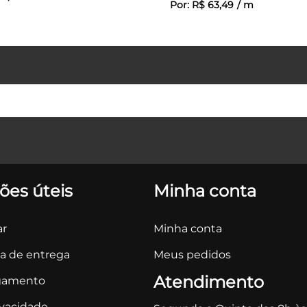
Por:
R$
63
,
49
/
m
ões úteis
Minha conta
r
Minha conta
ca de entrega
Meus pedidos
Atendimento
gamento
ivacidade