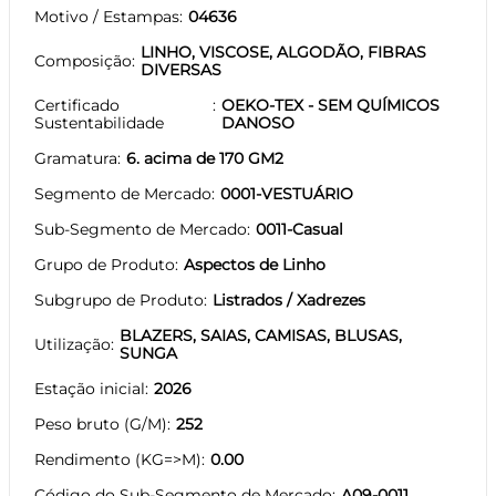
Motivo / Estampas
04636
LINHO, VISCOSE, ALGODÃO, FIBRAS
Composição
DIVERSAS
Certificado
OEKO-TEX - SEM QUÍMICOS
Sustentabilidade
DANOSO
Gramatura
6. acima de 170 GM2
Segmento de Mercado
0001-VESTUÁRIO
Sub-Segmento de Mercado
0011-Casual
Grupo de Produto
Aspectos de Linho
Subgrupo de Produto
Listrados / Xadrezes
BLAZERS, SAIAS, CAMISAS, BLUSAS,
Utilização
SUNGA
Estação inicial
2026
Peso bruto (G/M)
252
Rendimento (KG=>M)
0.00
Código do Sub-Segmento de Mercado
A09-0011