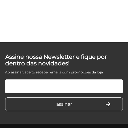
F
Assine nossa Newsletter e fique por
dentro das novidades!
Ao assinar, aceito receber emails com promoções da loja