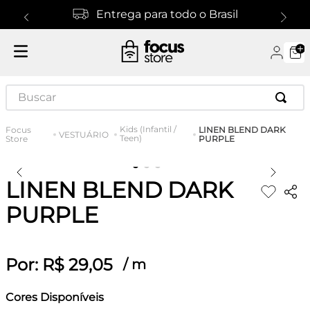
Entrega para todo o Brasil
Buscar
Kids (Infantil /
LINEN BLEND DARK
VESTUÁRIO
Teen)
PURPLE
LINEN BLEND DARK
PURPLE
Por:
R$
29
,
05
/
m
Cores Disponíveis