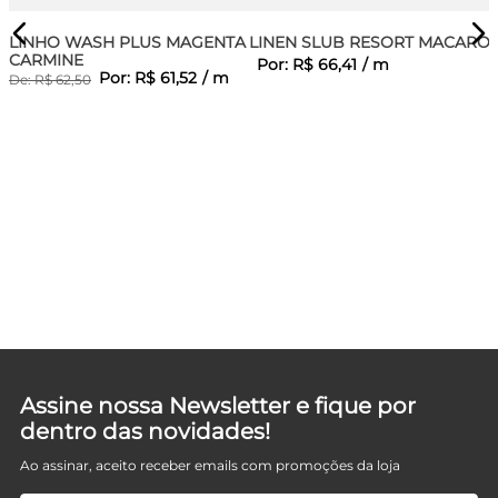
LINHO WASH PLUS MAGENTA
LINEN SLUB RESORT MACARO
CARMINE
Por:
R$
66
,
41
/
m
Por:
R$
61
,
52
/
m
De:
R$
62
,
50
UE
Assine nossa Newsletter e fique por
dentro das novidades!
Ao assinar, aceito receber emails com promoções da loja