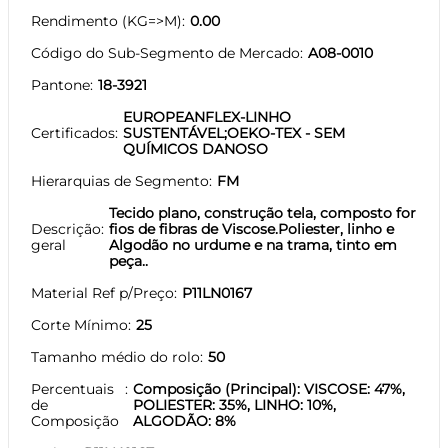
Rendimento (KG=>M)
0.00
Código do Sub-Segmento de Mercado
A08-0010
Pantone
18-3921
EUROPEANFLEX-LINHO
Certificados
SUSTENTÁVEL;OEKO-TEX - SEM
QUÍMICOS DANOSO
Hierarquias de Segmento
FM
Tecido plano, construção tela, composto for
Descrição
fios de fibras de Viscose.Poliester, linho e
geral
Algodão no urdume e na trama, tinto em
peça..
Material Ref p/Preço
P11LN0167
Corte Mínimo
25
Tamanho médio do rolo
50
Percentuais
Composição (Principal): VISCOSE: 47%,
de
POLIESTER: 35%, LINHO: 10%,
Composição
ALGODÃO: 8%