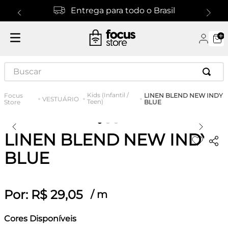
Entrega para todo o Brasil
Buscar
Kids (Infantil /
LINEN BLEND NEW INDY
VESTUÁRIO
Teen)
BLUE
LINEN BLEND NEW INDY
BLUE
Por:
R$
29
,
05
/
m
Cores Disponíveis