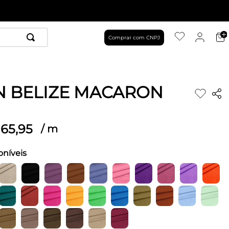
Comprar com CNPJ
N BELIZE MACARON
65
,
95
/
m
oníveis