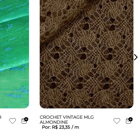
R
CROCHET VINTAGE MLG
ALMONDINE
Por:
R$
23
,
35
/
m