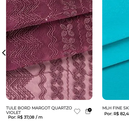
TULE BORD MARGOT QUARTZO
MLH FINE SK
VIOLET
Por:
R$
82
,
4
Por:
R$
37
,
08
/
m