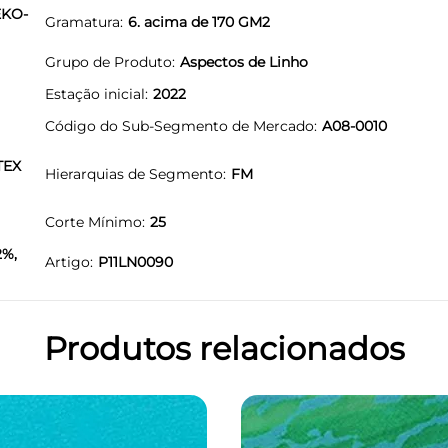
EKO-
Gramatura
6. acima de 170 GM2
Grupo de Produto
Aspectos de Linho
Estação inicial
2022
Código do Sub-Segmento de Mercado
A08-0010
TEX
Hierarquias de Segmento
FM
Corte Mínimo
25
2%,
Artigo
P11LN0090
Produtos relacionados