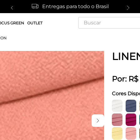
Entregas para todo o Brasil
Buscar
OCUS GREEN
OUTLET
RON
LINE
Por:
R$
Cores Disp