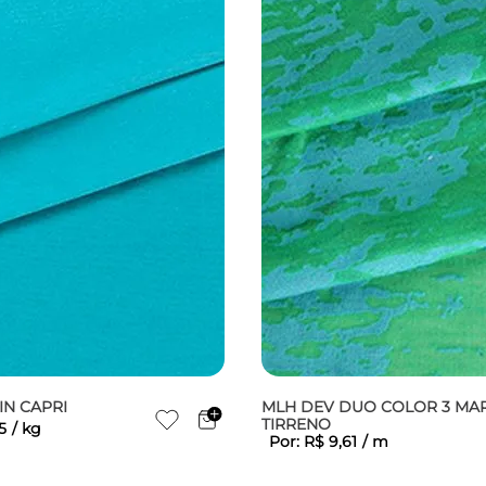
IN CAPRI
MLH DEV DUO COLOR 3 MA
TIRRENO
5
/
kg
Por:
R$
9
,
61
/
m