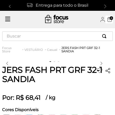
Entrega para todo o Brasil
Buscar
JERS FASH PRT GRF 32-1
VESTUÁRIO
Casual
SANDIA
JERS FASH PRT GRF 32-1
SANDIA
Por:
R$
68
,
41
/
kg
Cores Disponíveis