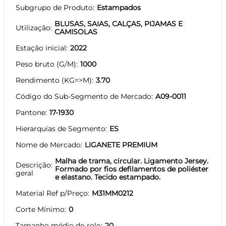
Subgrupo de Produto
Estampados
BLUSAS, SAIAS, CALÇAS, PIJAMAS E
Utilização
CAMISOLAS
Estação inicial
2022
Peso bruto (G/M)
1000
Rendimento (KG=>M)
3.70
Código do Sub-Segmento de Mercado
A09-0011
Pantone
17-1930
Hierarquias de Segmento
ES
Nome de Mercado
LIGANETE PREMIUM
Malha de trama, circular. Ligamento Jersey.
Descrição
Formado por fios defilamentos de poliéster
geral
e elastano. Tecido estampado.
Material Ref p/Preço
M31MM0212
Corte Mínimo
0
Tamanho médio do rolo
20