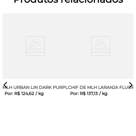
MLH URBAN LIN DARK PURPLE
CHIF DE MLH LARANJA FLUOR
Por:
R$
124
,
62
/
kg
Por:
R$
137
,
13
/
kg