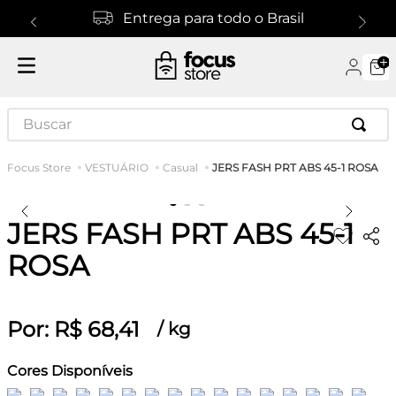
Entrega para todo o Brasil
Buscar
JERS FASH PRT ABS 45-1 ROSA
VESTUÁRIO
Casual
JERS FASH PRT ABS 45-1
ROSA
Por:
R$
68
,
41
/
kg
Cores Disponíveis