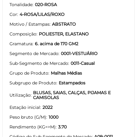
Tonalidade
020-ROSA
Cor
4-ROSA/LILAS/ROXO
Motivo / Estampas
ABSTRATO
Composição
POLIESTER, ELASTANO
Gramatura
6. acima de 170 GM2
Segmento de Mercado
0001-VESTUÁRIO
Sub-Segmento de Mercado
0011-Casual
Grupo de Produto
Malhas Médias
Subgrupo de Produto
Estampados
BLUSAS, SAIAS, CALÇAS, PIJAMAS E
Utilização
CAMISOLAS
Estação inicial
2022
Peso bruto (G/M)
1000
Rendimento (KG=>M)
3.70
Código do Sub-Segmento de Mercado
A09-0011