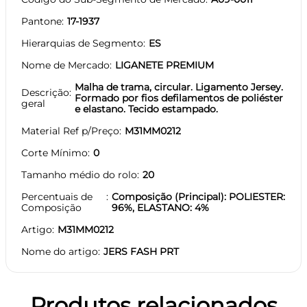
Pantone
17-1937
Hierarquias de Segmento
ES
Nome de Mercado
LIGANETE PREMIUM
Malha de trama, circular. Ligamento Jersey.
Descrição
Formado por fios defilamentos de poliéster
geral
e elastano. Tecido estampado.
Material Ref p/Preço
M31MM0212
Corte Mínimo
0
Tamanho médio do rolo
20
Percentuais de
Composição (Principal): POLIESTER:
Composição
96%, ELASTANO: 4%
Artigo
M31MM0212
Nome do artigo
JERS FASH PRT
Produtos relacionados