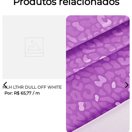
Produtos relacionados
MLH LTHR DULL OFF WHITE
Por:
R$
65
,
77
/
m