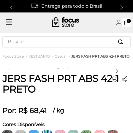
Entrega para todo o Brasil
Buscar
JERS FASH PRT ABS 42-1 PRETO
VESTUÁRIO
Casual
JERS FASH PRT ABS 42-1
PRETO
Por:
R$
68
,
41
/
kg
Cores Disponíveis