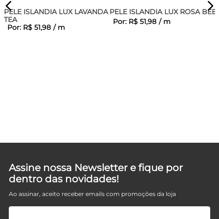
PELE ISLANDIA LUX LAVANDA
PELE ISLANDIA LUX ROSA BEB
TEA
Por:
R$
51
,
98
/
m
Por:
R$
51
,
98
/
m
CA
Assine nossa Newsletter e fique por
dentro das novidades!
Ao assinar, aceito receber emails com promoções da loja