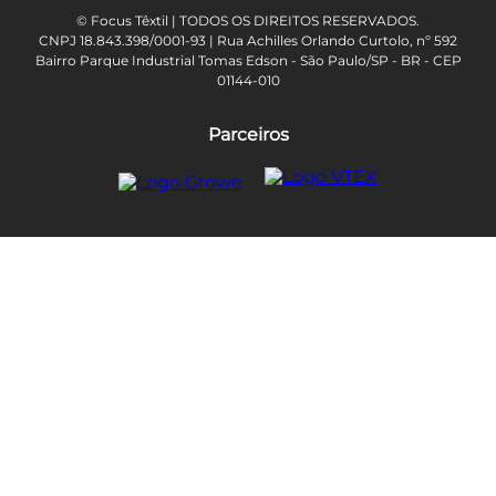
© Focus Têxtil | TODOS OS DIREITOS RESERVADOS.
CNPJ 18.843.398/0001-93 | Rua Achilles Orlando Curtolo, nº 592
Bairro Parque Industrial Tomas Edson - São Paulo/SP - BR - CEP
01144-010
Parceiros