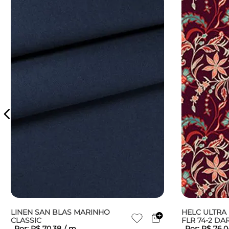
LINEN SAN BLAS MARINHO
HELC ULTRA 
CLASSIC
FLR 74-2 DA
Por:
R$
70
,
38
/
m
Por:
R$
76
,
0