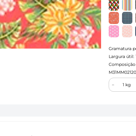
Gramatura p
Largura útil:
Composição (
M31MM02120
－