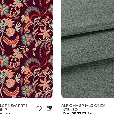
LGT NEW PRT 1
ALF OMA SP MLG CINZA
RK P
INTENSO
4
/
kg
Por:
R$
33
,
02
/
m