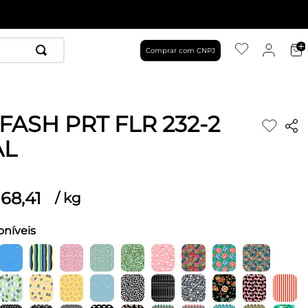
Comprar com CNPJ
FASH PRT FLR 232-2
AL
68
,
41
/
kg
oníveis