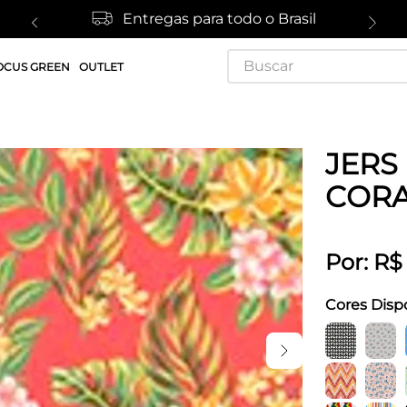
Entregas para todo o Brasil
Buscar
OCUS GREEN
OUTLET
JERS 
COR
Por:
R$
Cores Disp