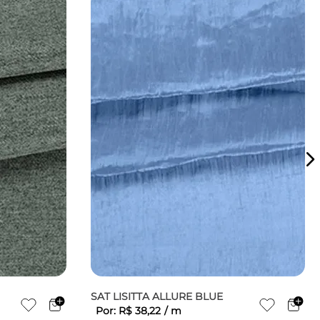
SAT LISITTA ALLURE BLUE
Por:
R$
38
,
22
/
m