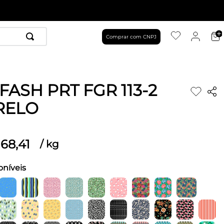
Comprar com CNPJ
FASH PRT FGR 113-2
RELO
68
,
41
/
kg
oníveis