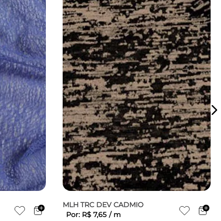
MLH TRC DEV CADMIO
Por:
R$
7
,
65
/
m