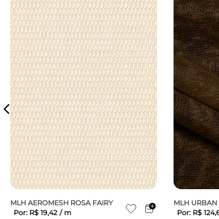
MLH AEROMESH ROSA FAIRY
MLH URBAN 
Por:
R$
19
,
42
/
m
Por:
R$
124
,