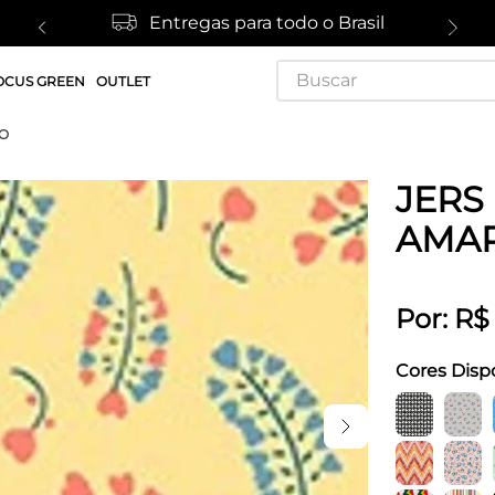
Entregas para todo o Brasil
Buscar
OCUS GREEN
OUTLET
LO
JERS 
AMA
Por:
R$
Cores Disp