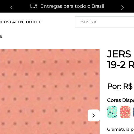
Entregas para todo o Brasil
Buscar
OCUS GREEN
OUTLET
SE
JERS
19-2 
Por:
R$
Cores Disp
Gramatura p