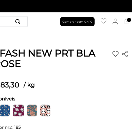
Comprar com CNPJ
 FASH NEW PRT BLA
ROSE
83
,
30
/
kg
oníveis
or m2:
185