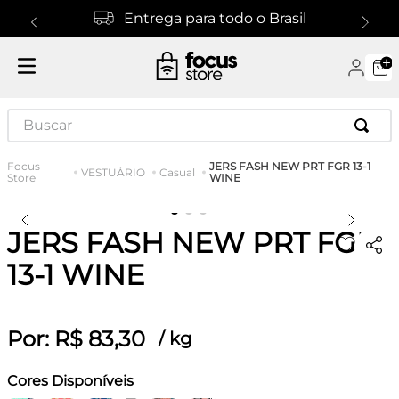
Entrega para todo o Brasil
Buscar
JERS FASH NEW PRT FGR 13-1
VESTUÁRIO
Casual
WINE
JERS FASH NEW PRT FGR
13-1 WINE
Por:
R$
83
,
30
/
kg
Cores Disponíveis